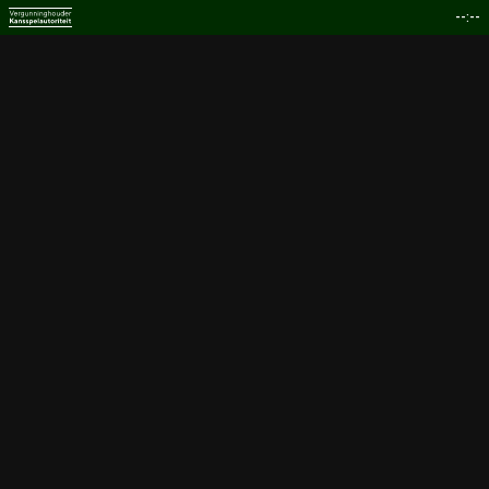
--:--