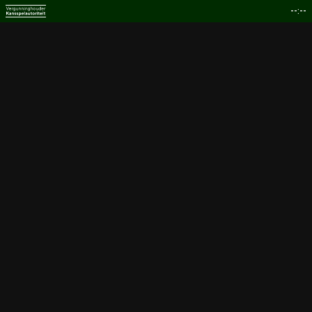
--:--