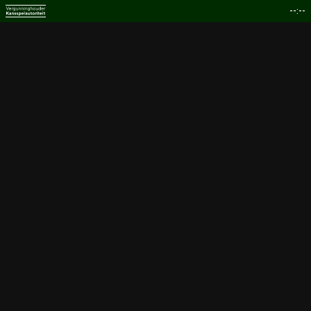
--:--