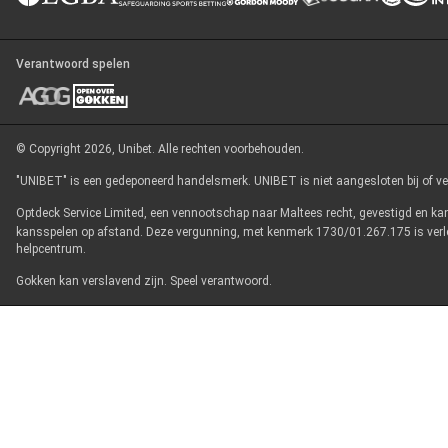
Verantwoord spelen
© Copyright 2026, Unibet. Alle rechten voorbehouden.
"UNIBET" is een gedeponeerd handelsmerk. UNIBET is niet aangesloten bij of v
Optdeck Service Limited, een vennootschap naar Maltees recht, gevestigd en ka
kansspelen op afstand. Deze vergunning, met kenmerk 1730/01.267.175 is verle
helpcentrum.
Gokken kan verslavend zijn. Speel verantwoord.