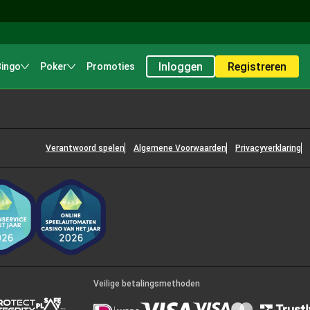
Inloggen
Registreren
Bingo
Poker
Promoties
Verantwoord spelen
Algemene Voorwaarden
Privacyverklaring
Veilige betalingsmethoden