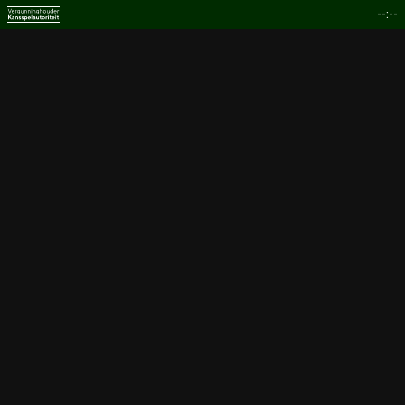
--:--