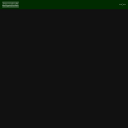
--:--