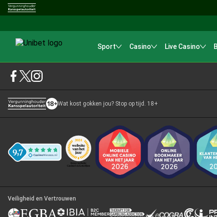
Sport
Casino
Live Casino
Wat kost gokken jou? Stop op tijd. 18+
Veiligheid en Vertrouwen