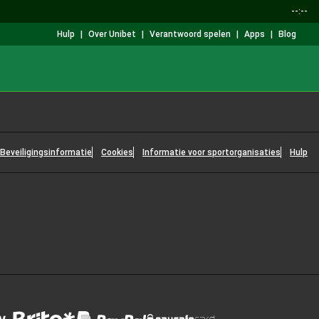
--:--
Hulp
|
Over Unibet
|
Verantwoord spelen
|
Apps
|
Blog
Beveiligingsinformatie
Cookies
Informatie voor sportorganisaties
Hulp