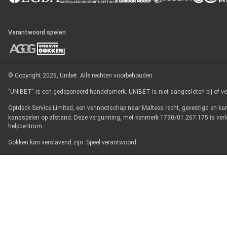
Verantwoord spelen
© Copyright 2026, Unibet. Alle rechten voorbehouden.
"UNIBET" is een gedeponeerd handelsmerk. UNIBET is niet aangesloten bij of v
Optdeck Service Limited, een vennootschap naar Maltees recht, gevestigd en ka
kansspelen op afstand. Deze vergunning, met kenmerk 1730/01.267.175 is verle
helpcentrum.
Gokken kan verslavend zijn. Speel verantwoord.