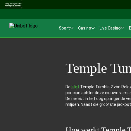
Sport
Casino
Live Casino
Temple Tu
De
slot
Temple Tumble 2 van Relax 
principe achter deze nieuwe versie
De meest in het oog springende ve
miljoen. Naast die grootste jackpot
Hoe werkt Temple 