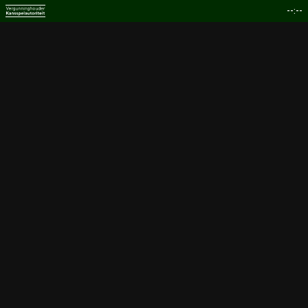
--:--