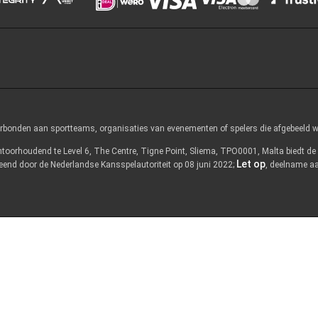
erbonden aan sportteams, organisaties van evenementen of spelers die afgebeeld 
ntoorhoudend te Level 6, The Centre, Tigne Point, Sliema, TPO0001, Malta biedt d
Let op
end door de Nederlandse Kansspelautoriteit op 08 juni 2022;
, deelname aa