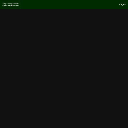
--:--