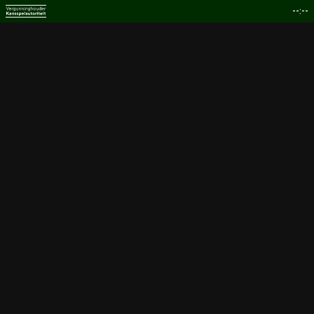
--:--