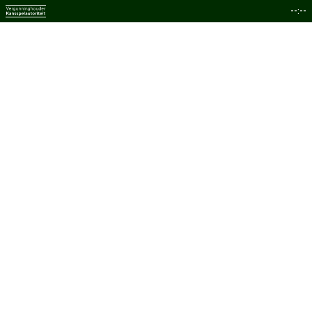
--:--