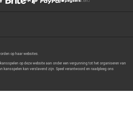
worden op haar websites.
e kansspelen op deze website aan onder een vergunning tot het organiseren van
n kansspelen kan verslavend zijn. Speel verantwoord en raadpleeg ons