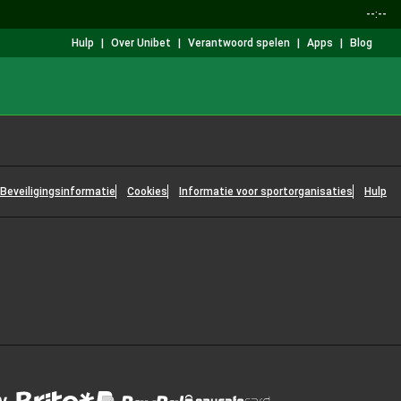
--:--
Hulp
|
Over Unibet
|
Verantwoord spelen
|
Apps
|
Blog
Beveiligingsinformatie
Cookies
Informatie voor sportorganisaties
Hulp