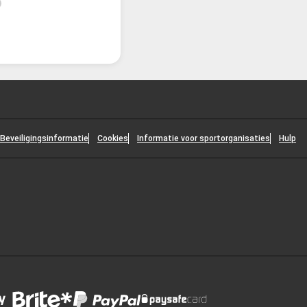
Beveiligingsinformatie
Cookies
Informatie voor sportorganisaties
Hulp