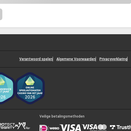
Verantwoord spelen
Algemene Voorwaarden
Privacyverklaring
Veilige betalingsmethoden