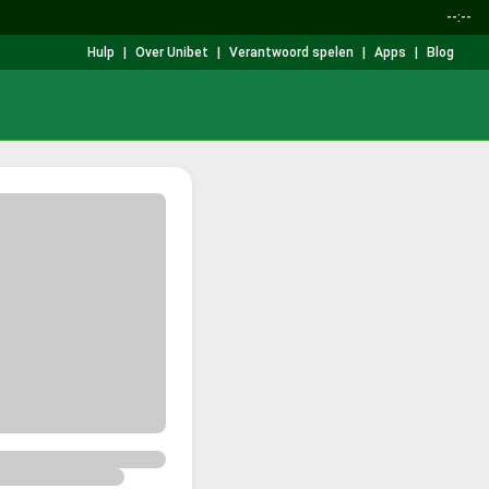
--:--
Hulp
|
Over Unibet
|
Verantwoord spelen
|
Apps
|
Blog