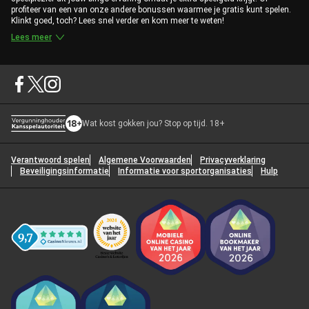
profiteer van een van onze andere bonussen waarmee je gratis kunt spelen.
Klinkt goed, toch? Lees snel verder en kom meer te weten!
Lees meer
Wat kost gokken jou? Stop op tijd. 18+
Verantwoord spelen
Algemene Voorwaarden
Privacyverklaring
Beveiligingsinformatie
Informatie voor sportorganisaties
Hulp