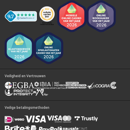
Veiligheid en Vertrouwen
Veilige betalingsmethoden