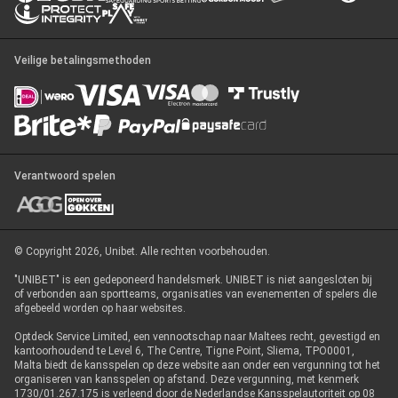
Veilige betalingsmethoden
Verantwoord spelen
© Copyright 2026, Unibet. Alle rechten voorbehouden.
"UNIBET" is een gedeponeerd handelsmerk. UNIBET is niet aangesloten bij
of verbonden aan sportteams, organisaties van evenementen of spelers die
afgebeeld worden op haar websites.
Optdeck Service Limited, een vennootschap naar Maltees recht, gevestigd en
kantoorhoudend te Level 6, The Centre, Tigne Point, Sliema, TPO0001,
Malta biedt de kansspelen op deze website aan onder een vergunning tot het
organiseren van kansspelen op afstand. Deze vergunning, met kenmerk
1730/01.267.175 is verleend door de Nederlandse Kansspelautoriteit op 08