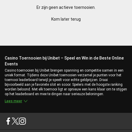
Er zijn geen actieve toernooien.
Kom later terug
Casino Toernooien bij Unibet – Speel en Win in de Beste Online
Events
Casino toernooien bij Unibet brengen spanning en competitie samen in een
uniek format. Tijdens deze Unibet toernooien verzamel je punten voor het
toernooi leaderboard terwijl je speelt voor echte geldprijzen. Draai
bijvoorbeeld aan je favoriete slot en scoor. Spelers met de hoogste ranking
worden beloond. Met elk toernooi ligt er opnieuw een kans klaar om te stijgen
op het leaderboard en mee te dingen naar serieuze beloningen.
Lees meer