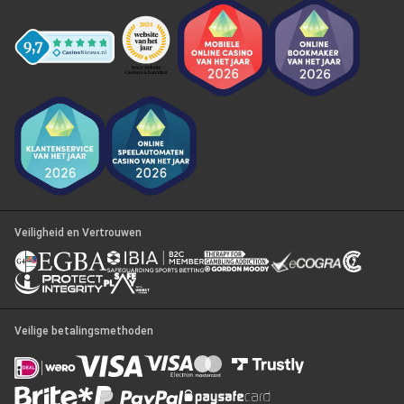
Veiligheid en Vertrouwen
Veilige betalingsmethoden