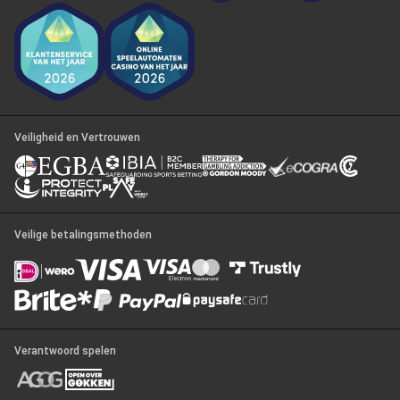
Veiligheid en Vertrouwen
Veilige betalingsmethoden
Verantwoord spelen