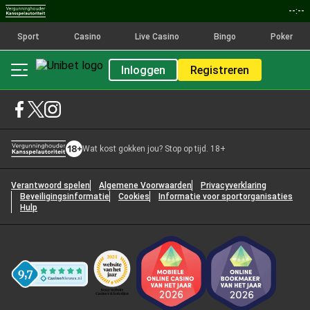
--:--
Sport
Casino
Live Casino
Bingo
Poker
Inloggen
Registreren
Wat kost gokken jou? Stop op tijd. 18+
Verantwoord spelen
Algemene Voorwaarden
Privacyverklaring
Beveiligingsinformatie
Cookies
Informatie voor sportorganisaties
Hulp