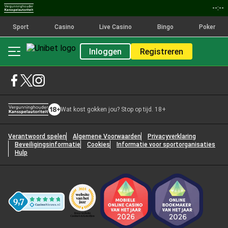
--:--
Sport
Casino
Live Casino
Bingo
Poker
Inloggen
Registreren
Wat kost gokken jou? Stop op tijd. 18+
Verantwoord spelen
Algemene Voorwaarden
Privacyverklaring
Beveiligingsinformatie
Cookies
Informatie voor sportorganisaties
Hulp