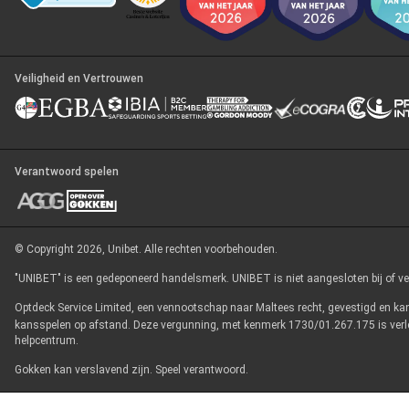
Veiligheid en Vertrouwen
Verantwoord spelen
© Copyright 2026, Unibet. Alle rechten voorbehouden.
"UNIBET" is een gedeponeerd handelsmerk. UNIBET is niet aangesloten bij of v
Optdeck Service Limited, een vennootschap naar Maltees recht, gevestigd en ka
kansspelen op afstand. Deze vergunning, met kenmerk 1730/01.267.175 is verle
helpcentrum.
Gokken kan verslavend zijn. Speel verantwoord.