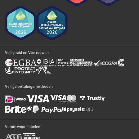
Veiligheid en Vertrouwen
Veilige betalingsmethoden
Verantwoord spelen