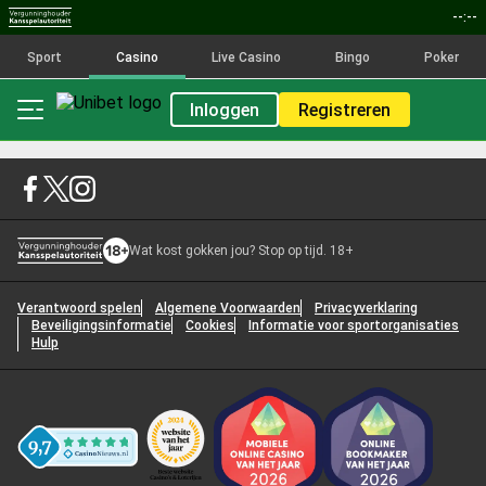
--:--
Sport
Casino
Live Casino
Bingo
Poker
Inloggen
Registreren
Wat kost gokken jou? Stop op tijd. 18+
Verantwoord spelen
Algemene Voorwaarden
Privacyverklaring
Beveiligingsinformatie
Cookies
Informatie voor sportorganisaties
Hulp