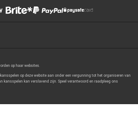
worden op haar websites.
e kansspelen op deze website aan onder een vergunning tot het organiseren van
n kansspelen kan verslavend zijn. Speel verantwoord en raadpleeg ons