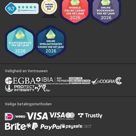
Veiligheid en Vertrouwen
Veilige betalingsmethoden