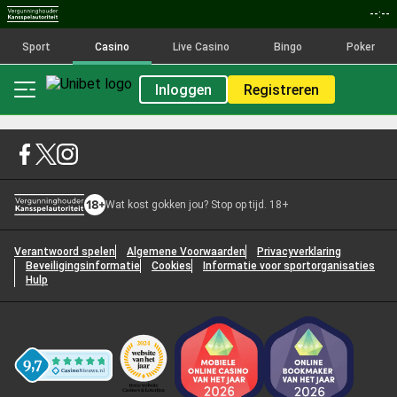
--:--
Sport
Casino
Live Casino
Bingo
Poker
Inloggen
Registreren
Wat kost gokken jou? Stop op tijd. 18+
Verantwoord spelen
Algemene Voorwaarden
Privacyverklaring
Beveiligingsinformatie
Cookies
Informatie voor sportorganisaties
Hulp