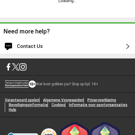
Loading
...
Need more help?
Contact Us
Log in for faster and personalized assistance
Log in
Wat kost gokken jou? Stop op tijd. 18+
You'll be logged into your account.
Continue without logging in
Verantwoord spelen
Algemene Voorwaarden
Privacyverklaring
Beveiligingsinformatie
Cookies
Informatie voor sportorganisaties
Contact Options
1
Hulp