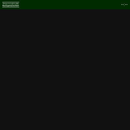
--:--