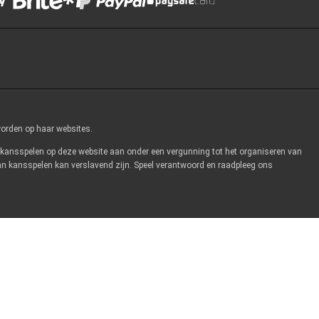
worden op haar websites.
e kansspelen op deze website aan onder een vergunning tot het organiseren van
n kansspelen kan verslavend zijn. Speel verantwoord en raadpleeg ons