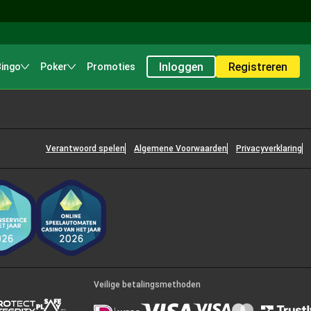
Inloggen
Registreren
Bingo
Poker
Promoties
Verantwoord spelen
Algemene Voorwaarden
Privacyverklaring
Veilige betalingsmethoden