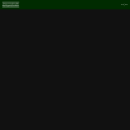
--:--