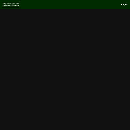
--:--