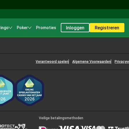
Inloggen
Registreren
Bingo
Poker
Promoties
Verantwoord spelen
Algemene Voorwaarden
Privacyv
Veilige betalingsmethoden