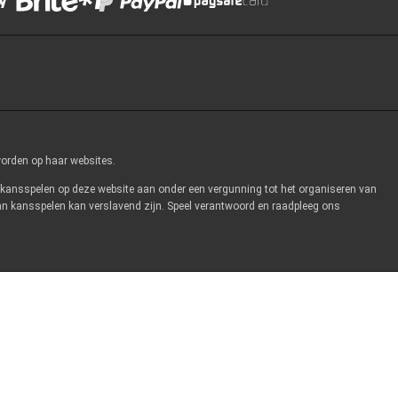
worden op haar websites.
e kansspelen op deze website aan onder een vergunning tot het organiseren van
n kansspelen kan verslavend zijn. Speel verantwoord en raadpleeg ons