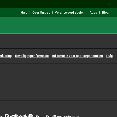
--:--
Hulp
|
Over Unibet
|
Verantwoord spelen
|
Apps
|
Blog
erklaring
Beveiligingsinformatie
Informatie voor sportorganisaties
Hulp