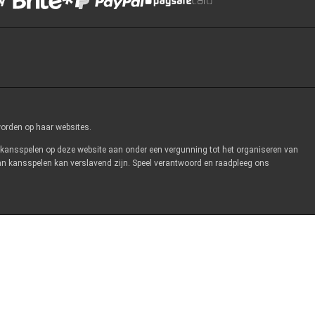
worden op haar websites.
e kansspelen op deze website aan onder een vergunning tot het organiseren van
n kansspelen kan verslavend zijn. Speel verantwoord en raadpleeg ons