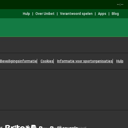
--:--
Hulp
|
Over Unibet
|
Verantwoord spelen
|
Apps
|
Blog
Beveiligingsinformatie
Cookies
Informatie voor sportorganisaties
Hulp