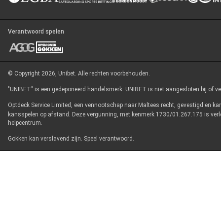
Verantwoord spelen
© Copyright 2026, Unibet. Alle rechten voorbehouden.
"UNIBET" is een gedeponeerd handelsmerk. UNIBET is niet aangesloten bij of v
Optdeck Service Limited, een vennootschap naar Maltees recht, gevestigd en ka
kansspelen op afstand. Deze vergunning, met kenmerk 1730/01.267.175 is verle
helpcentrum.
Gokken kan verslavend zijn. Speel verantwoord.