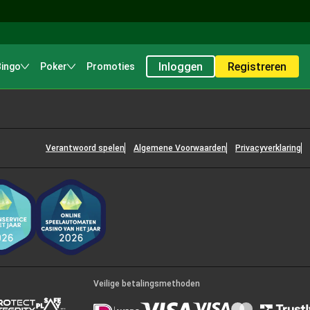
Inloggen
Registreren
Bingo
Poker
Promoties
Verantwoord spelen
Algemene Voorwaarden
Privacyverklaring
Veilige betalingsmethoden