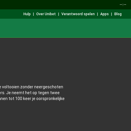
--:--
Hulp
|
Over Unibet
|
Verantwoord spelen
|
Apps
|
Blog
te voltooien zonder neergeschoten
vers. Je neemt het op tegen twee
nnen tot 100 keer je oorspronkelijke