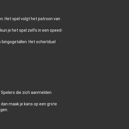
n. Het spel volgt het patroon van
 kun je het spel zelfs in een speed-
s bingogetallen. Het schietduel
. Spelers die zich aanmelden
.
, dan maak je kans op een grote
ogen.