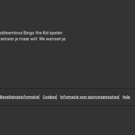
robleemloos Bingo the Kid spelen
wanneer je maar wilt. We wensen je
Beveiligingsinformatie
Cookies
Informatie voor sportorganisaties
Hulp