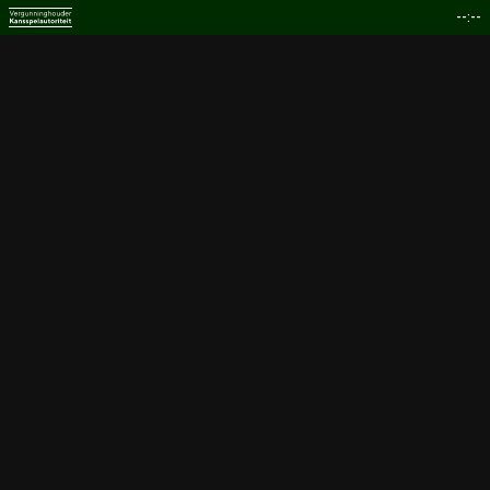
--:--