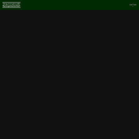
--:--