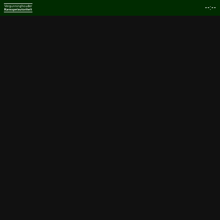
--:--