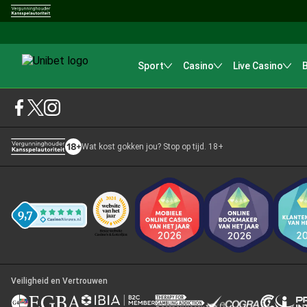
Sport
Casino
Live Casino
Wat kost gokken jou? Stop op tijd. 18+
Veiligheid en Vertrouwen