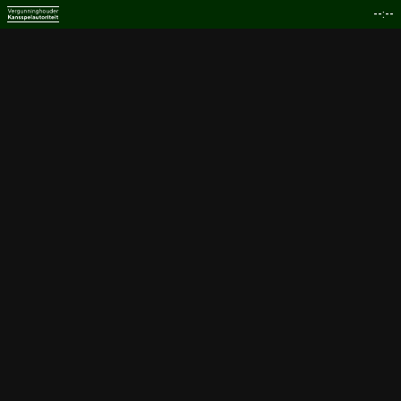
--:--