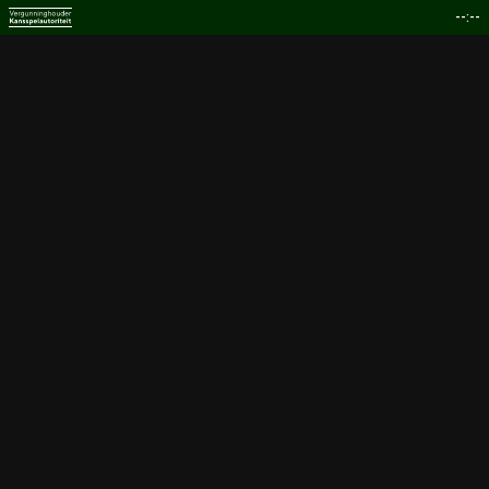
--:--