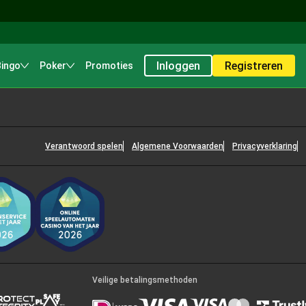
Inloggen
Registreren
Bingo
Poker
Promoties
Verantwoord spelen
Algemene Voorwaarden
Privacyverklaring
Veilige betalingsmethoden