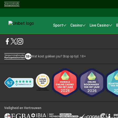
Sport
Casino
Live Casino
Wat kost gokken jou? Stop op tijd. 18+
Veiligheid en Vertrouwen