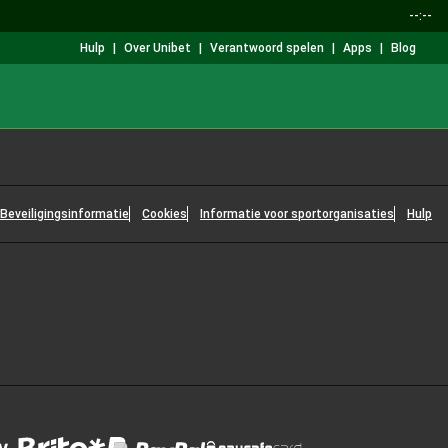
--:--
Hulp
|
Over Unibet
|
Verantwoord spelen
|
Apps
|
Blog
Beveiligingsinformatie
Cookies
Informatie voor sportorganisaties
Hulp