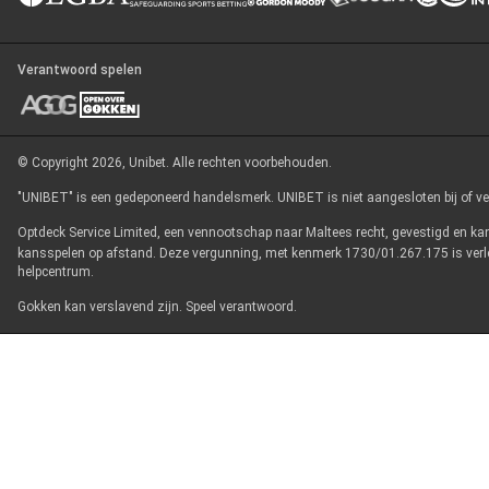
Verantwoord spelen
© Copyright 2026, Unibet. Alle rechten voorbehouden.
"UNIBET" is een gedeponeerd handelsmerk. UNIBET is niet aangesloten bij of v
Optdeck Service Limited, een vennootschap naar Maltees recht, gevestigd en ka
kansspelen op afstand. Deze vergunning, met kenmerk 1730/01.267.175 is verle
helpcentrum.
Gokken kan verslavend zijn. Speel verantwoord.