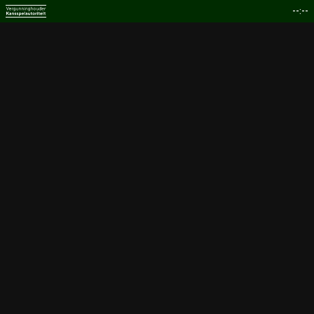
--:--