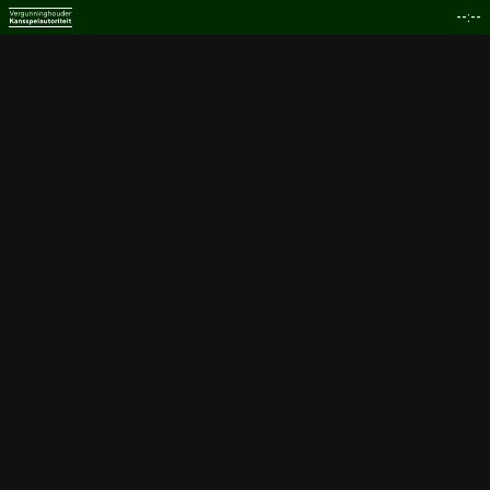
--:--