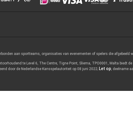
erbonden aan sportteams, organisaties van evenementen of spelers die afgebeeld 
ntoorhoudend te Level 6, The Centre, Tigne Point, Sliema, TPO0001, Malta biedt d
Let op
end door de Nederlandse Kansspelautoriteit op 08 juni 2022;
, deelname aa