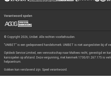
Verantwoord spelen
© Copyright 2026, Unibet. Alle rechten voorbehouden.
"UNIBET" is een gedeponeerd handelsmerk. UNIBET is niet aangesloten bij of v
Optdeck Service Limited, een vennootschap naar Maltees recht, gevestigd en ka
kansspelen op afstand. Deze vergunning, met kenmerk 1730/01.267.175 is verle
helpcentrum.
Gokken kan verslavend zijn. Speel verantwoord.