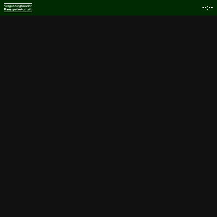
--:--