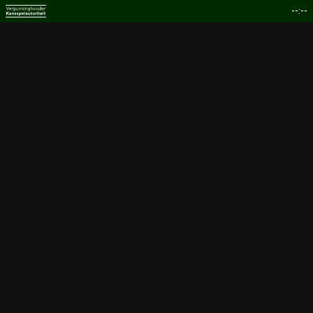
--:--