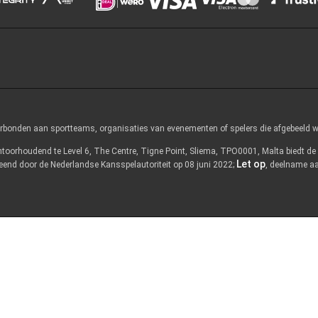
erbonden aan sportteams, organisaties van evenementen of spelers die afgebeeld 
ntoorhoudend te Level 6, The Centre, Tigne Point, Sliema, TPO0001, Malta biedt d
Let op
end door de Nederlandse Kansspelautoriteit op 08 juni 2022;
, deelname aa