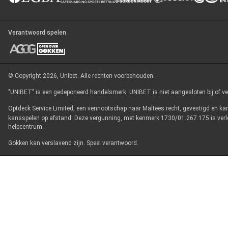
Verantwoord spelen
© Copyright 2026, Unibet. Alle rechten voorbehouden.
"UNIBET" is een gedeponeerd handelsmerk. UNIBET is niet aangesloten bij of v
Optdeck Service Limited, een vennootschap naar Maltees recht, gevestigd en ka
kansspelen op afstand. Deze vergunning, met kenmerk 1730/01.267.175 is verle
helpcentrum.
Gokken kan verslavend zijn. Speel verantwoord.