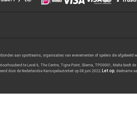
erbonden aan sportteams, organisaties van evenementen of spelers die afgebeeld 
ntoorhoudend te Level 6, The Centre, Tigne Point, Sliema, TPO0001, Malta biedt d
Let op
end door de Nederlandse Kansspelautoriteit op 08 juni 2022;
, deelname aa