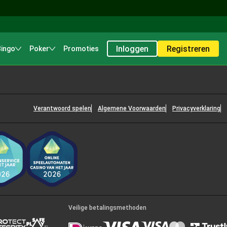
Inloggen
Registreren
Bingo
Poker
Promoties
Verantwoord spelen
Algemene Voorwaarden
Privacyverklaring
Veilige betalingsmethoden