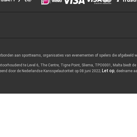
erbonden aan sportteams, organisaties van evenementen of spelers die afgebeeld 
ntoorhoudend te Level 6, The Centre, Tigne Point, Sliema, TPO0001, Malta biedt d
Let op
end door de Nederlandse Kansspelautoriteit op 08 juni 2022;
, deelname aa