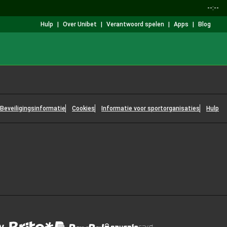
--:--
Hulp
|
Over Unibet
|
Verantwoord spelen
|
Apps
|
Blog
Beveiligingsinformatie
Cookies
Informatie voor sportorganisaties
Hulp