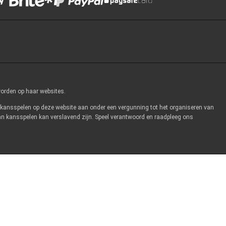
worden op haar websites.
e kansspelen op deze website aan onder een vergunning tot het organiseren van
n kansspelen kan verslavend zijn. Speel verantwoord en raadpleeg ons