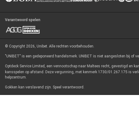
Verantwoord spelen
© Copyright 2026, Unibet. Alle rechten voorbehouden.
"UNIBET" is een gedeponeerd handelsmerk. UNIBET is niet aangesloten bij of v
Optdeck Service Limited, een vennootschap naar Maltees recht, gevestigd en ka
kansspelen op afstand. Deze vergunning, met kenmerk 1730/01.267.175 is verle
helpcentrum.
Gokken kan verslavend zijn. Speel verantwoord.